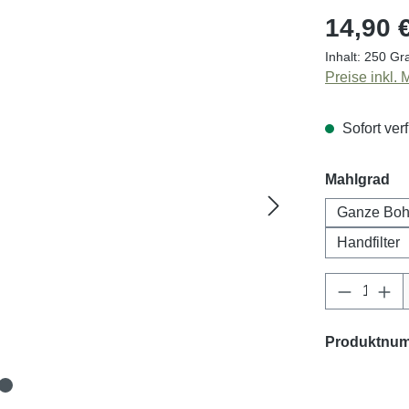
14,90 
Inhalt:
250 G
Preise inkl.
Sofort verf
au
Mahlgrad
Ganze Bo
Handfilter
Produkt 
Produktnu