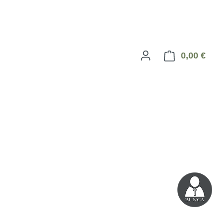
0,00 €
Ware