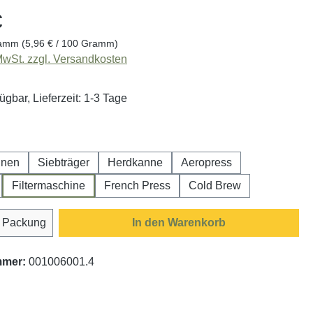
€
ramm
(5,96 € / 100 Gramm)
 MwSt. zzgl. Versandkosten
ügbar, Lieferzeit: 1-3 Tage
swählen
hnen
Siebträger
Herdkanne
Aeropress
Filtermaschine
French Press
Cold Brew
Anzahl: Gib den gewünschten Wert ein oder
Packung
In den Warenkorb
mmer:
001006001.4