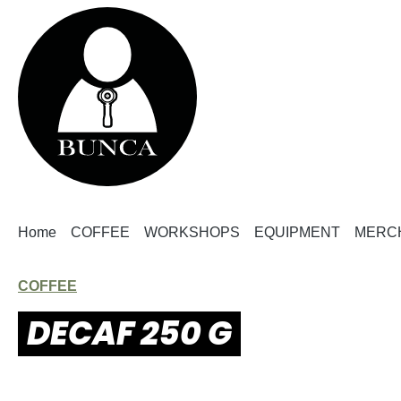
springen
Zur Hauptnavigation springen
Home
COFFEE
WORKSHOPS
EQUIPMENT
MERC
COFFEE
DECAF 250 G