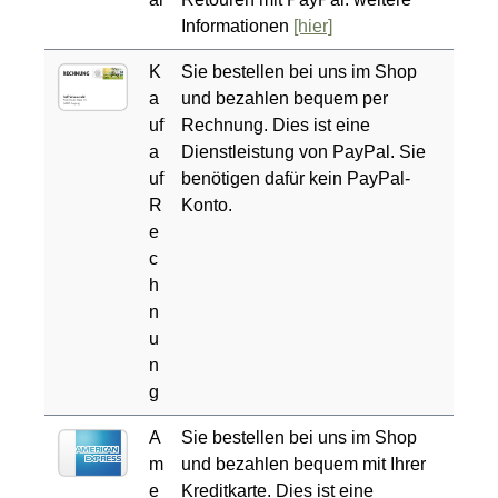
Informationen
[hier]
K
Sie bestellen bei uns im Shop
a
und bezahlen bequem per
uf
Rechnung. Dies ist eine
a
Dienstleistung von PayPal. Sie
uf
benötigen dafür kein PayPal-
R
Konto.
e
c
h
n
u
n
g
A
Sie bestellen bei uns im Shop
m
und bezahlen bequem mit Ihrer
e
Kreditkarte. Dies ist eine