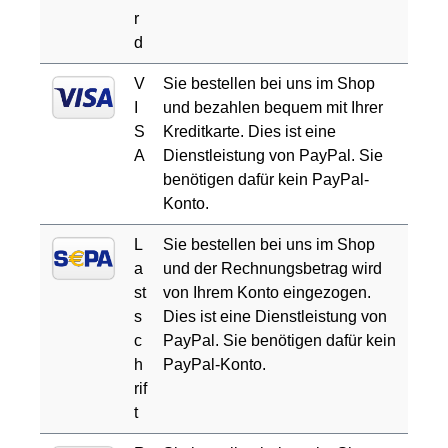
r
d
V
Sie bestellen bei uns im Shop
I
und bezahlen bequem mit Ihrer
S
Kreditkarte. Dies ist eine
A
Dienstleistung von PayPal. Sie
benötigen dafür kein PayPal-
Konto.
L
Sie bestellen bei uns im Shop
a
und der Rechnungsbetrag wird
st
von Ihrem Konto eingezogen.
s
Dies ist eine Dienstleistung von
c
PayPal. Sie benötigen dafür kein
h
PayPal-Konto.
rif
t