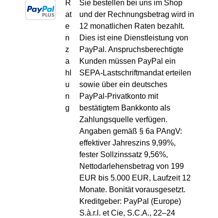
R
Sie bestellen bei uns im Shop
at
und der Rechnungsbetrag wird in
e
12 monatlichen Raten bezahlt.
n
Dies ist eine Dienstleistung von
z
PayPal. Anspruchsberechtigte
a
Kunden müssen PayPal ein
hl
SEPA-Lastschriftmandat erteilen
u
sowie über ein deutsches
n
PayPal-Privatkonto mit
g
bestätigtem Bankkonto als
Zahlungsquelle verfügen.
Angaben gemäß § 6a PAngV:
effektiver Jahreszins 9,99%,
fester Sollzinssatz 9,56%,
Nettodarlehensbetrag von 199
EUR bis 5.000 EUR, Laufzeit 12
Monate. Bonität vorausgesetzt.
Kreditgeber: PayPal (Europe)
S.à.r.l. et Cie, S.C.A., 22–24