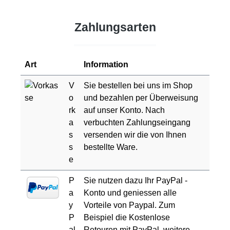
Zahlungsarten
Art
Information
V
Sie bestellen bei uns im Shop
o
und bezahlen per Überweisung
rk
auf unser Konto. Nach
a
verbuchten Zahlungseingang
s
versenden wir die von Ihnen
s
bestellte Ware.
e
P
Sie nutzen dazu Ihr PayPal -
a
Konto und geniessen alle
y
Vorteile von Paypal. Zum
P
Beispiel die Kostenlose
al
Retouren mit PayPal. weitere